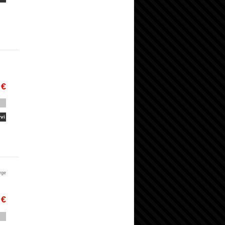
 €
vi
rge
 €