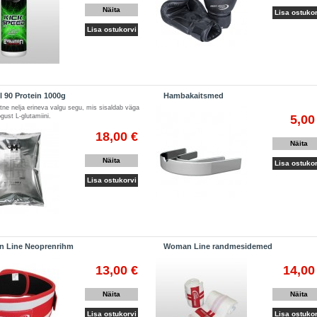
Näita
Lisa ostukor
Lisa ostukorvi
 90 Protein 1000g
Hambakaitsmed
etne nelja erineva valgu segu, mis sisaldab väga
5,00
ogust L-glutamiini.
18,00 €
Näita
Näita
Lisa ostukor
Lisa ostukorvi
 Line Neoprenrihm
Woman Line randmesidemed
13,00 €
14,00
Näita
Näita
Lisa ostukorvi
Lisa ostukor