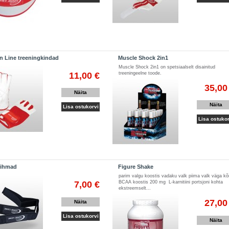
 Line treeningkindad
Muscle Shock 2in1
Muscle Shock 2in1 on spetsiaalselt disainitud
11,00 €
treeningeelne toode.
35,00
Näita
Näita
Lisa ostukorvi
Lisa ostukor
rihmad
Figure Shake
parim valgu koostis vadaku valk piima valk väga kõ
7,00 €
BCAA koostis 200 mg L-karnitiini portsjoni kohta
ekstreemselt...
27,00
Näita
Lisa ostukorvi
Näita