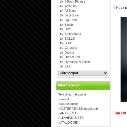
6 Pack Fitness
ActivLab
Hakka m
All Stars
Best Body
Big Zone
Biolab
BMS
Body Attack
BOLLE
BSN
Cytosport
Davina
Dream Tan
Dymatize Nutrition
EFX
Informatsioon
Tellimine, maksmine
Firmast
Kasutusleping
NOSTERREX.EE meeskond
Top Tan 
PARTNERID
ALLAHINDLUSED
KATALOOGID