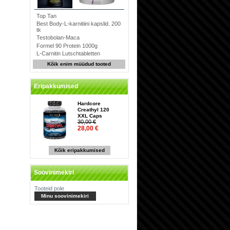
Top Tan
Best Body-L-karnitiini kapslid. 200
tk
Testobolan-Maca
Formel 90 Protein 1000g
L-Carnitin Lutschtabletten
Kõik enim müüdud tooted
Eripakkumised
Hardcore
Creathyl 120
XXL Caps
30,00 €
28,00 €
Kõik eripakkumised
Soovinimekiri
Tooteid pole
Minu soovinimekiri