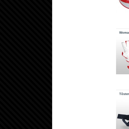
Woman
Tõste