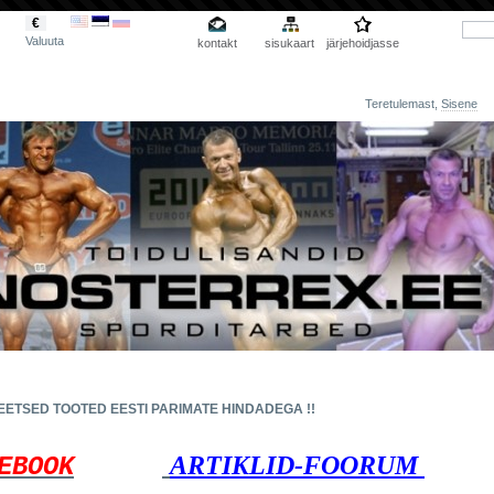
€
Valuuta
kontakt
sisukaart
järjehoidjasse
Teretulemast,
Sisene
D HINNAD EESTIS
EETSED TOOTED EESTI PARIMATE HINDADEGA !!
ARTIKLID-FOORUM
EBOOK