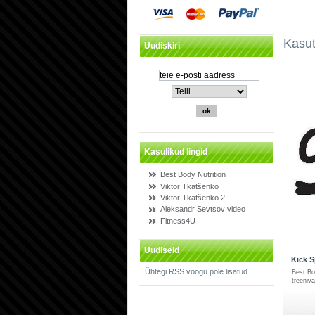
Kasut
Uudiskiri
Kasulikud lingid
Best Body Nutrition
Viktor Tkatšenko
Viktor Tkatšenko 2
Aleksandr Sevtsov video
Fitness4U
Uudiseid
Kick S
Ühtegi RSS voogu pole lisatud
Best Bod
treeniva