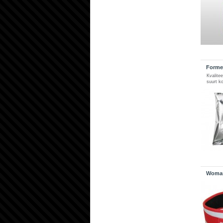
Formel
Kvalite
suurt k
Woman