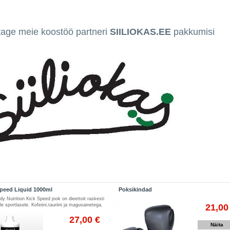
age meie koostöö partneri
SIILIOKAS.EE
pakkumisi
peed Liquid 1000ml
Poksikindad
y Nutrition Kick Speed jook on dieettoit raskesti
21,00
le sportlasele. Kofeiini,tauriini ja magusainetega.
27,00 €
Näita