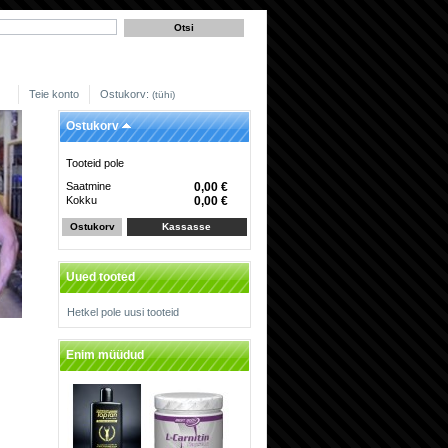
Teie konto
Ostukorv:
(tühi)
Ostukorv
Tooteid pole
Saatmine
0,00 €
Kokku
0,00 €
Ostukorv
Kassasse
Uued tooted
Hetkel pole uusi tooteid
Enim müüdud