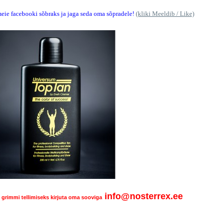
eie facebooki sõbraks ja jaga seda oma sõpradele!
(kliki Meeldib / Like)
info@nosterrex.ee
grimmi tellimiseks kirjuta oma sooviga