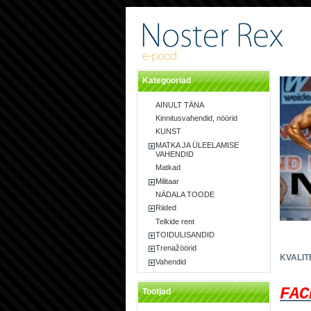
Kategooriad
AINULT TÄNA
Kinnitusvahendid, nöörid
KUNST
MATKA JA ÜLEELAMISE
VAHENDID
Matkad
Militaar
NÄDALA TOODE
Riided
Telkide rent
PARIMA
TOIDULISANDID
Trenažöörid
KVALIT
Vahendid
FAC
Tootjad