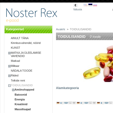
€
Valuuta
Kategooriad
Avaleht
>
TOIDULISANDID
TOIDULISANDID
0 toode
AINULT TÄNA
Kinnitusvahendid, nöörid
KUNST
MATKA JA ÜLEELAMISE
VAHENDID
Matkad
Militaar
NÄDALA TOODE
Riided
Telkide rent
TOIDULISANDID
Alamkategooria
Amiinohapped
Batoonid
Energia
Kreatiinid
Massilisajad