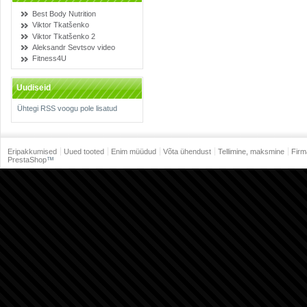
Best Body Nutrition
Viktor Tkatšenko
Viktor Tkatšenko 2
Aleksandr Sevtsov video
Fitness4U
Uudiseid
Ühtegi RSS voogu pole lisatud
Eripakkumised
Uued tooted
Enim müüdud
Võta ühendust
Tellimine, maksmine
Firm
PrestaShop
™