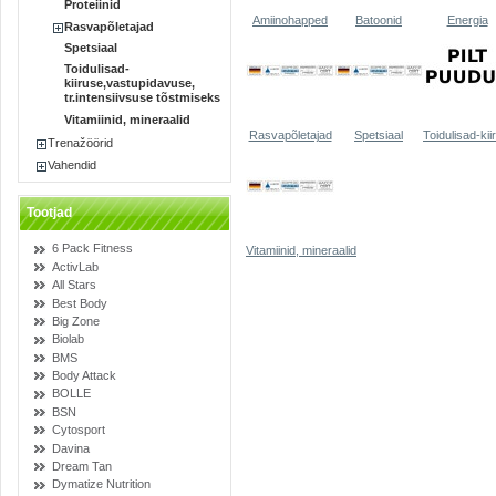
Proteiinid
Amiinohapped
Batoonid
Energia
Rasvapõletajad
Spetsiaal
Toidulisad-
kiiruse,vastupidavuse,
tr.intensiivsuse tõstmiseks
Vitamiinid, mineraalid
Rasvapõletajad
Spetsiaal
Toidulisad-ki
Trenažöörid
Vahendid
Tootjad
6 Pack Fitness
Vitamiinid, mineraalid
ActivLab
All Stars
Best Body
Big Zone
Biolab
BMS
Body Attack
BOLLE
BSN
Cytosport
Davina
Dream Tan
Dymatize Nutrition