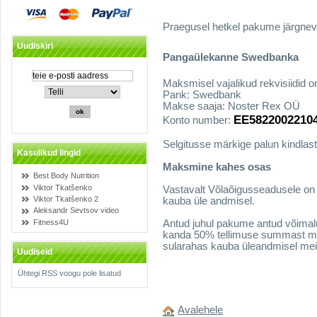
Praegusel hetkel pakume järgnev
Uudiskiri
Pangaülekanne Swedbanka
Maksmisel vajalikud rekvisiidid o
Pank: Swedbank
Makse saaja: Noster Rex OÜ
EE5822002210
Konto number:
Selgitusse märkige palun kindlas
Kasulikud lingid
Maksmine kahes osas
Best Body Nutrition
Viktor Tkatšenko
Vastavalt Võlaõigusseadusele on 
Viktor Tkatšenko 2
kauba üle andmisel.
Aleksandr Sevtsov video
Fitness4U
Antud juhul pakume antud võimalust
kanda 50% tellimuse summast me
sularahas kauba üleandmisel meie
Uudiseid
Ühtegi RSS voogu pole lisatud
Avalehele