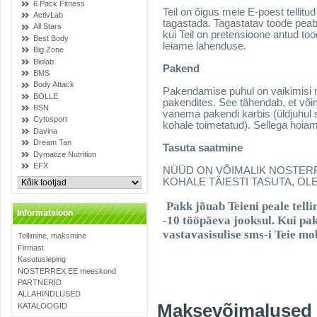
6 Pack Fitness
Teil on õigus meie E-poest tellit
ActivLab
tagastada. Tagastatav toode peab
All Stars
kui Teil on pretensioone antud too
Best Body
leiame lahenduse.
Big Zone
Biolab
Pakend
BMS
Body Attack
Pakendamise puhul on vaikimisi 
BOLLE
pakendites. See tähendab, et või
BSN
vanema pakendi karbis (üldjuhul 
Cytosport
kohale toimetatud). Sellega hoiam
Davina
Dream Tan
Tasuta saatmine
Dymatize Nutrition
EFX
NÜÜD ON VÕIMALIK NOSTERRE
KOHALE TÄIESTI TASUTA, O
Pakk jõuab Teieni peale tell
Informatsioon
-10 tööpäeva jooksul. Kui pa
vastavasisulise sms-i Teie mob
Tellimine, maksmine
Firmast
Kasutusleping
NOSTERREX.EE meeskond
PARTNERID
ALLAHINDLUSED
Maksevõimalused
KATALOOGID