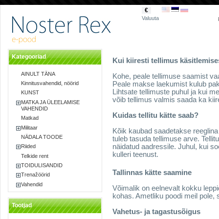
€
Valuuta
Kategooriad
Kui kiiresti tellimus käsitlemi
AINULT TÄNA
Kohe, peale tellimuse saamist vaa
Peale makse laekumist kulub pake
Kinnitusvahendid, nöörid
Lihtsate tellimuste puhul ja kui m
KUNST
võib tellimus valmis saada ka kiir
MATKA JA ÜLEELAMISE
VAHENDID
Kuidas tellitu kätte saab?
Matkad
Militaar
Kõik kaubad saadetakse reeglina 
NÄDALA TOODE
tuleb tasuda tellimuse arve. Telli
näidatud aadressile. Juhul, kui so
Riided
kulleri teenust.
Telkide rent
TOIDULISANDID
Tallinnas kätte saamine
Trenažöörid
Vahendid
Võimalik on eelnevalt kokku lepp
kohas. Ametliku poodi meil pole,
Tootjad
Vahetus- ja tagastusõigus