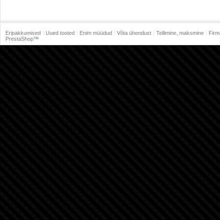
Eripakkumised
Uued tooted
Enim müüdud
Võta ühendust
Tellimine, maksmine
Firm
PrestaShop
™