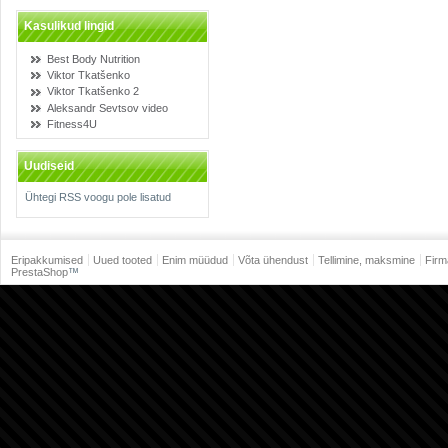
Kasulikud lingid
Best Body Nutrition
Viktor Tkatšenko
Viktor Tkatšenko 2
Aleksandr Sevtsov video
Fitness4U
Uudiseid
Ühtegi RSS voogu pole lisatud
Eripakkumised
Uued tooted
Enim müüdud
Võta ühendust
Tellimine, maksmine
Firm
PrestaShop
™