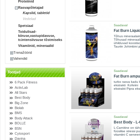
Proteiinid
Rasvapõletajad
Kapslid, tabletid
Vedelad
Saadaval
Spetsiaal
Fat Burn Liqui
Toidulisad-
kiiruse,vastupidavuse,
Tõhus mineraalain
Tõhusad mineraal
tr.intensiivsuse tõstmiseks
ühilduvad koostiso
Vitamiinid, mineraalid
Tauriin Johimbini 
Trenažöörid
Vahendid
Saadaval
Tootjad
Fat Burn ampul
turbo rasva kadu k
6 Pack Fitness
ekstrakti Kofeiini
ActivLab
ekstrakti Pipra eks
All Stars
Best Body
Big Zone
Biolab
BMS
Saadaval
Body Attack
Best Body - L-C
BOLLE
L-Carnitine on täh
BSN
füüsilise stressi 
Cytosport
vitamiini C servee
Davina