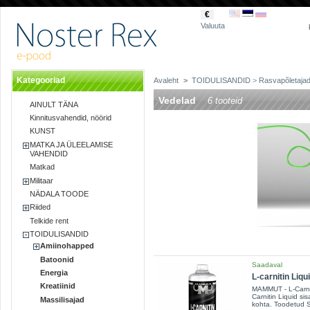
€
Valuuta
Kategooriad
Avaleht
>
TOIDULISANDID
>
Rasvapõletaja
Vedelad
6 tooteid
AINULT TÄNA
Kinnitusvahendid, nöörid
KUNST
MATKA JA ÜLEELAMISE
VAHENDID
Matkad
Militaar
NÄDALA TOODE
Riided
Telkide rent
TOIDULISANDID
Amiinohapped
Batoonid
Saadaval
Energia
L-carnitin Liq
Kreatiinid
MAMMUT - L-Carnit
Carnitin Liquid si
Massilisajad
kohta. Toodetud 