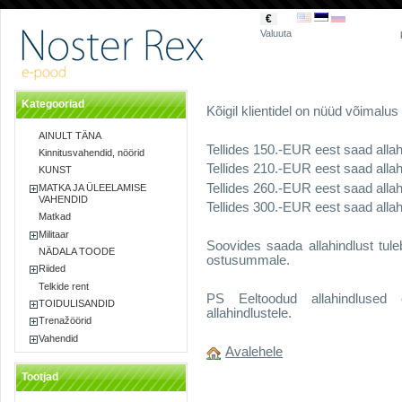
€
Valuuta
Kategooriad
Kõigil klientidel on nüüd võimalus
AINULT TÄNA
Tellides 150.-EUR eest saad alla
Kinnitusvahendid, nöörid
Tellides 210.-EUR eest saad allah
KUNST
Tellides 260.-EUR eest saad alla
MATKA JA ÜLEELAMISE
VAHENDID
Tellides 300.-EUR eest saad alla
Matkad
Militaar
Soovides saada allahindlust tule
NÄDALA TOODE
ostusummale.
Riided
Telkide rent
PS Eeltoodud allahindlused e
TOIDULISANDID
allahindlustele.
Trenažöörid
Vahendid
Avalehele
Tootjad