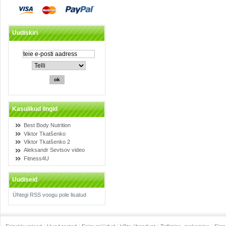
Uudiskiri
Kasulikud lingid
Best Body Nutrition
Viktor Tkatšenko
Viktor Tkatšenko 2
Aleksandr Sevtsov video
Fitness4U
Uudiseid
Ühtegi RSS voogu pole lisatud