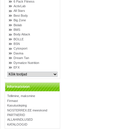
6 Pack Fitness
ActivLab
All Stars
Best Body
Big Zone
Biolab
BMS
Body Attack
BOLLE
BSN
Cytosport
Davina
Dream Tan
Dymatize Nutrition
EFX
Informatsioon
Tellimine, maksmine
Firmast
Kasutusleping
NOSTERREX.EE meeskond
PARTNERID
ALLAHINDLUSED
KATALOOGID