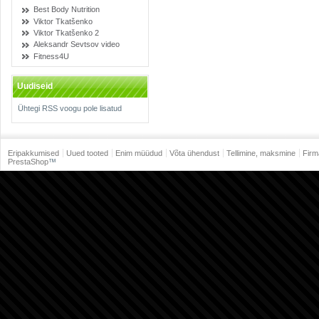
Best Body Nutrition
Viktor Tkatšenko
Viktor Tkatšenko 2
Aleksandr Sevtsov video
Fitness4U
Uudiseid
Ühtegi RSS voogu pole lisatud
Eripakkumised
Uued tooted
Enim müüdud
Võta ühendust
Tellimine, maksmine
Firm
PrestaShop
™