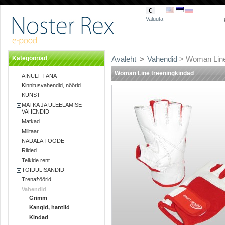
€
Valuuta
Kategooriad
Avaleht
>
Vahendid
> Woman Line
Woman Line treeningkindad
AINULT TÄNA
Kinnitusvahendid, nöörid
KUNST
MATKA JA ÜLEELAMISE
VAHENDID
Matkad
Militaar
NÄDALA TOODE
Riided
Telkide rent
TOIDULISANDID
Trenažöörid
Vahendid
Grimm
Kangid, hantlid
Kindad