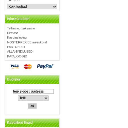
Informatsioon
Tellimine, maksmine
Firmast
Kasutusleping
NOSTERREX.EE meeskond
PARTNERID
ALLAHINDLUSED
KATALOOGID
Uudiskiri
Kasulikud lingid