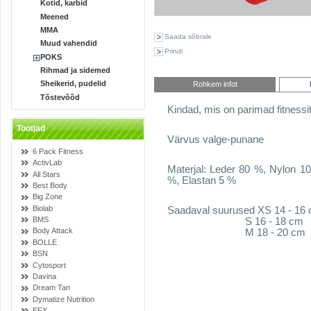
Kotid, karbid
Meened
MMA
Saada sõbrale
Muud vahendid
Prindi
POKS
Rihmad ja sidemed
Sheikerid, pudelid
Rohkem infot
Tõstevõõd
Kindad, mis on parimad fitnessi
Tootjad
Värvus valge-punane
6 Pack Fitness
ActivLab
Materjal: Leder 80 %, Nylon 1
All Stars
%, Elastan 5 %
Best Body
Big Zone
Biolab
Saadaval suurused XS 14 - 16
BMS
S 16 - 18 cm
Body Attack
M 18 - 20 cm
BOLLE
BSN
Cytosport
Davina
Dream Tan
Dymatize Nutrition
EFX