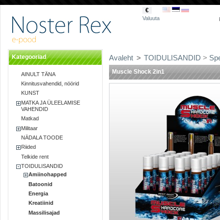
€
Valuuta
Kategooriad
Avaleht
>
TOIDULISANDID
>
Spe
Muscle Shock 2in1
AINULT TÄNA
Kinnitusvahendid, nöörid
KUNST
MATKA JA ÜLEELAMISE
VAHENDID
Matkad
Militaar
NÄDALA TOODE
Riided
Telkide rent
TOIDULISANDID
Amiinohapped
Batoonid
Energia
Kreatiinid
Massilisajad