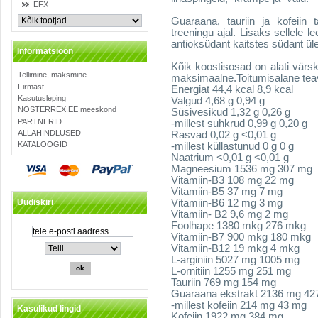
EFX
Guaraana, tauriin ja kofeiin 
treeningu ajal. Lisaks sellele l
antioksüdant kaitstes südant ü
Informatsioon
Kõik koostisosad on alati värs
Tellimine, maksmine
maksimaalne.Toitumisalane tea
Firmast
Energiat 44,4 kcal 8,9 kcal
Kasutusleping
Valgud 4,68 g 0,94 g
NOSTERREX.EE meeskond
Süsivesikud 1,32 g 0,26 g
PARTNERID
-millest suhkrud 0,99 g 0,20 g
ALLAHINDLUSED
Rasvad 0,02 g <0,01 g
KATALOOGID
-millest küllastunud 0 g 0 g
Naatrium <0,01 g <0,01 g
Magneesium 1536 mg 307 mg
Vitamiin-B3 108 mg 22 mg
Vitamiin-B5 37 mg 7 mg
Vitamiin-B6 12 mg 3 mg
Uudiskiri
Vitamiin- B2 9,6 mg 2 mg
Foolhape 1380 mkg 276 mkg
Vitamiin-B7 900 mkg 180 mkg
Vitamiin-B12 19 mkg 4 mkg
L-arginiin 5027 mg 1005 mg
L-ornitiin 1255 mg 251 mg
Tauriin 769 mg 154 mg
Guaraana ekstrakt 2136 mg 42
-millest kofeiin 214 mg 43 mg
Kasulikud lingid
Kofeiin 1922 mg 384 mg