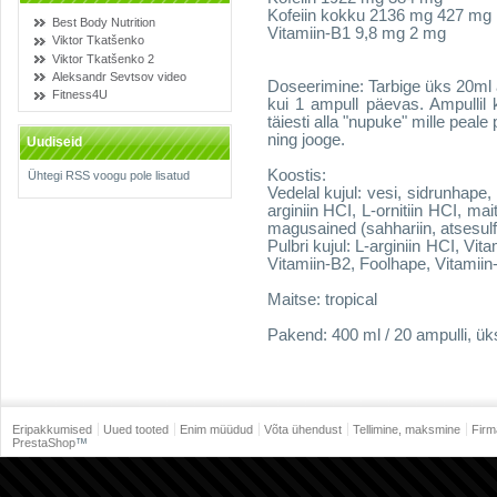
Kofeiin kokku 2136 mg 427 mg
Best Body Nutrition
Vitamiin-B1 9,8 mg 2 mg
Viktor Tkatšenko
Viktor Tkatšenko 2
Aleksandr Sevtsov video
Doseerimine: Tarbige üks 20ml a
Fitness4U
kui 1 ampull päevas. Ampullil
täiesti alla "nupuke" mille pea
ning jooge.
Uudiseid
Koostis:
Ühtegi RSS voogu pole lisatud
Vedelal kujul: vesi, sidrunhap
arginiin HCI, L-ornitiin HCI, mai
magusained (sahhariin, atsesul
Pulbri kujul: L-arginiin HCI, Vit
Vitamiin-B2, Foolhape, Vitamiin
Maitse: tropical
Pakend: 400 ml / 20 ampulli, ü
Eripakkumised
Uued tooted
Enim müüdud
Võta ühendust
Tellimine, maksmine
Firm
PrestaShop
™