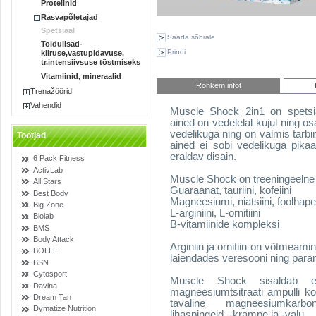
Proteiinid
Rasvapõletajad
Spetsiaal
Saada sõbrale
Toidulisad-
Prindi
kiiruse,vastupidavuse,
tr.intensiivsuse tõstmiseks
Vitamiinid, mineraalid
Rohkem infot
Trenažöörid
Vahendid
Muscle Shock 2in1 on spetsiaa
ained on vedelelal kujul ning o
vedelikuga ning on valmis tarbi
Tootjad
ained ei sobi vedelikuga pikaa
eraldav disain.
6 Pack Fitness
ActivLab
Muscle Shock on treeningeelne
All Stars
Guaraanat, tauriini, kofeiini
Best Body
Magneesiumi, niatsiini, foolhape
Big Zone
L-arginiini, L-ornitiini
Biolab
B-vitamiinide kompleksi
BMS
Body Attack
Arginiin ja ornitiin on võtme
BOLLE
laiendades veresooni ning para
BSN
Cytosport
Muscle Shock sisaldab en
Davina
magneesiumtsitraati ampulli k
Dream Tan
tavaline magneesiumkarbo
Dymatize Nutrition
lihaspingeid, -krampe ja -valu.