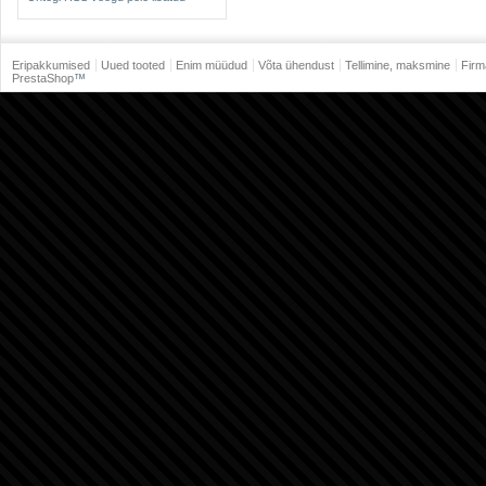
Eripakkumised
Uued tooted
Enim müüdud
Võta ühendust
Tellimine, maksmine
Firm
PrestaShop
™