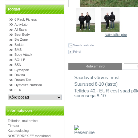
Tootjad
6 Pack Fitness
ActivLab
All Stars
Best Body
Näita kõiki pilte
Big Zone
Biolab
Saada sõbrale
BMS
Prindi
Body Attack
BOLLE
BSN
Rohkem infot
Cytosport
Davina
Saadaval värvus must
Dream Tan
Suurused 8-10 (laste)
Dymatize Nutrition
EFX
Tellides 40.- EUR eest saad püks
suurusega 8-10
Informatsioon
Tellimine, maksmine
Firmast
Kasutusleping
NOSTERREX.EE meeskond