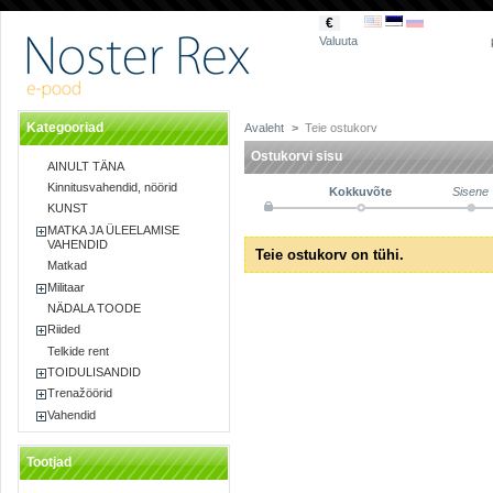
€
Valuuta
Kategooriad
Avaleht
>
Teie ostukorv
Ostukorvi sisu
AINULT TÄNA
Kinnitusvahendid, nöörid
Kokkuvõte
Sisene
KUNST
MATKA JA ÜLEELAMISE
VAHENDID
Teie ostukorv on tühi.
Matkad
Militaar
NÄDALA TOODE
Riided
Telkide rent
TOIDULISANDID
Trenažöörid
Vahendid
Tootjad