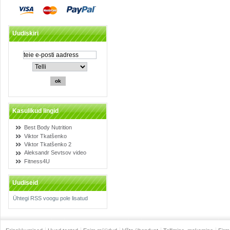
Uudiskiri
Kasulikud lingid
Best Body Nutrition
Viktor Tkatšenko
Viktor Tkatšenko 2
Aleksandr Sevtsov video
Fitness4U
Uudiseid
Ühtegi RSS voogu pole lisatud