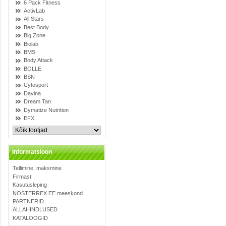
6 Pack Fitness
ActivLab
All Stars
Best Body
Big Zone
Biolab
BMS
Body Attack
BOLLE
BSN
Cytosport
Davina
Dream Tan
Dymatize Nutrition
EFX
Informatsioon
Tellimine, maksmine
Firmast
Kasutusleping
NOSTERREX.EE meeskond
PARTNERID
ALLAHINDLUSED
KATALOOGID