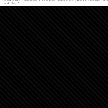
Eripakkumised
Uued tooted
Enim müüdud
Võta ühendust
Tellimine, maksmine
Firm
PrestaShop
™